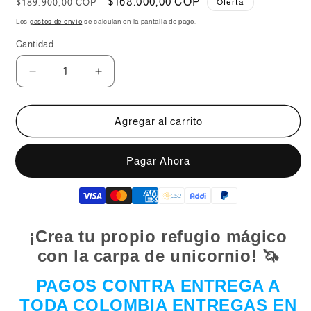
Precio
Precio
$168.000,00 COP
$189.900,00 COP
Oferta
habitual
de
Los
gastos de envío
se calculan en la pantalla de pago.
oferta
Cantidad
Reducir
Aumentar
cantidad
cantidad
para
para
Carpa
Carpa
Agregar al carrito
Unicornio
Unicornio
🦄
🦄
Comprar ahora
🌈
🌈
¡Crea tu propio refugio mágico
con la carpa de unicornio!
🦄
PAGOS CONTRA ENTREGA A
TODA COLOMBIA ENTREGAS EN