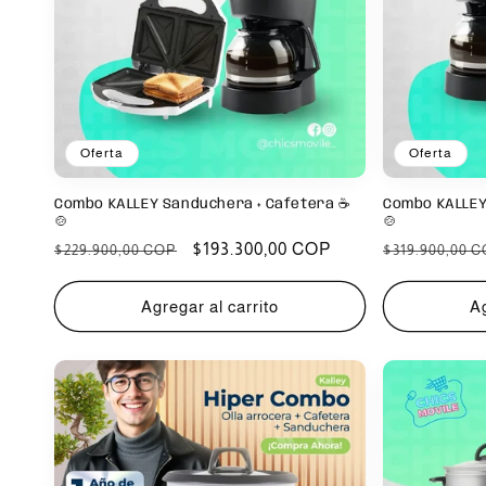
Oferta
Oferta
Combo KALLEY Sanduchera + Cafetera ☕
Combo KALLEY 
🍲
🍲
Precio
Precio
$193.300,00 COP
Precio
$229.900,00 COP
$319.900,00 
habitual
de
habitual
oferta
Agregar al carrito
Ag