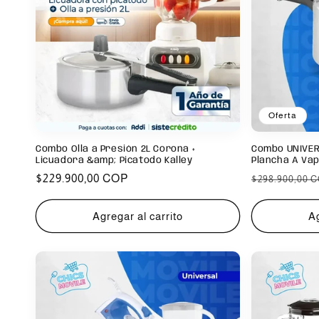
Oferta
Combo Olla a Presión 2L Corona +
Combo UNIVERS
Licuadora &amp; Picatodo Kalley
Plancha A Va
Precio
$229.900,00 COP
Precio
$298.900,00 
habitual
habitual
Agregar al carrito
Ag