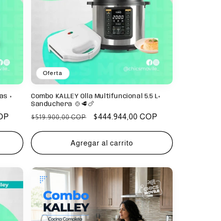
Oferta
as +
Combo KALLEY Olla Multifuncional 5.5 L+
Sanduchera 🍲🥩🍗
COP
Precio
Precio
$444.944,00 COP
$519.900,00 COP
habitual
de
oferta
Agregar al carrito