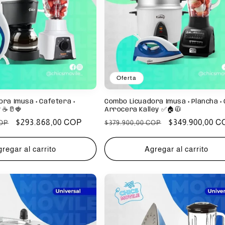
Oferta
ra Imusa + Cafetera +
Combo Licuadora Imusa + Plancha + 
y ☕🥛🍓
Arrocera Kalley ✅🏠🧥
Precio
$293.868,00 COP
Precio
Precio
$349.900,00 C
COP
$379.900,00 COP
de
habitual
de
oferta
oferta
regar al carrito
Agregar al carrito