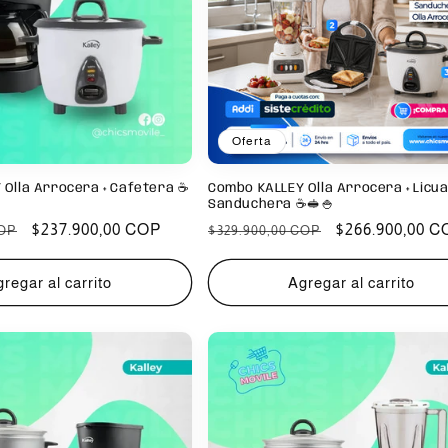
Oferta
Olla Arrocera + Cafetera ☕
Combo KALLEY Olla Arrocera + Licua
Sanduchera ☕️🥪🍚
Precio
$237.900,00 COP
Precio
Precio
$266.900,00 C
COP
$329.900,00 COP
de
habitual
de
oferta
oferta
regar al carrito
Agregar al carrito