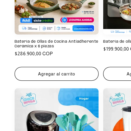
Batería de Ollas de Cocina Antiadherente
Batería de ol
Cerámica x 6 piezas
Precio
$199.900,00
Precio
$286.900,00 COP
habitual
habitual
Agregar al carrito
Ag