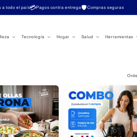
💳
🛡️
odo el país
Pagos contra entrega
Compras seguras
lleza
Tecnología
Hogar
Salud
Herramientas
Orde