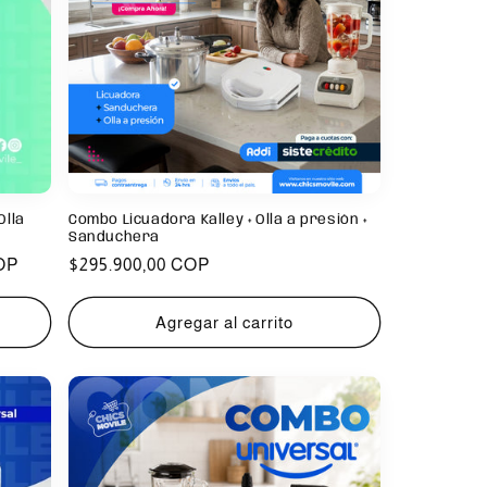
Olla
Combo Licuadora Kalley + Olla a presión +
Sanduchera
OP
Precio
$295.900,00 COP
habitual
Agregar al carrito