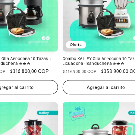
Oferta
Olla Arrocera 10 Tazas +
Combo KALLEY Olla Arrocera 10 Taz
nduchera ☕️🥪🍚
Licuadora + Sanduchera ☕️🥪🍚
Precio
$316.800,00 COP
Precio
Precio
$358.900,00 
COP
$419.900,00 COP
de
habitual
de
oferta
oferta
regar al carrito
Agregar al carrito