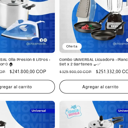
Oferta
AL Olla Presión 6 Litros +
Combo UNIVERSAL Licuadora + Planc
por🍲🏠
Set x 2 Sartenes 🍳✅
Precio
$241.800,00 COP
Precio
Precio
$251.332,00 C
COP
$329.900,00 COP
de
habitual
de
oferta
oferta
regar al carrito
Agregar al carrito