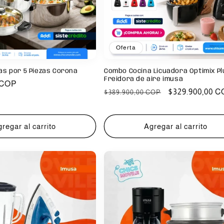
Oferta
las por 5 Piezas Corona
Combo Cocina Licuadora Optimix Pl
Freidora de aire imusa
 COP
Precio
Precio
$329.900,00 
$389.900,00 COP
habitual
de
oferta
regar al carrito
Agregar al carrito