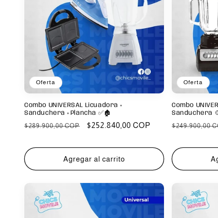
Oferta
Oferta
Combo UNIVERSAL Licuadora +
Combo UNIVERS
Sanduchera + Plancha ✅🏚️
Sanduchera 
Precio
Precio
$252.840,00 COP
Precio
$289.900,00 COP
$249.900,00 
habitual
de
habitual
oferta
Agregar al carrito
Ag