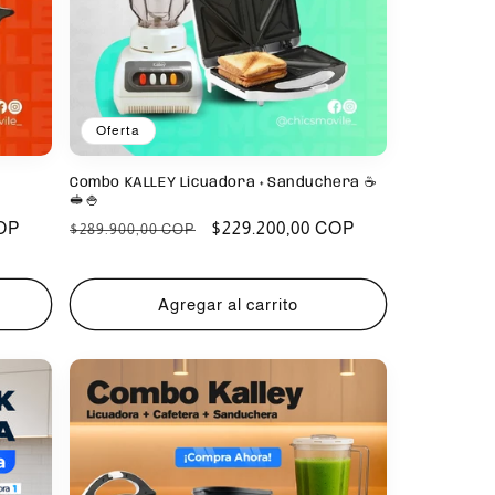
Oferta
Combo KALLEY Licuadora + Sanduchera ☕️
🥪🍚
COP
Precio
Precio
$229.200,00 COP
$289.900,00 COP
habitual
de
oferta
Agregar al carrito