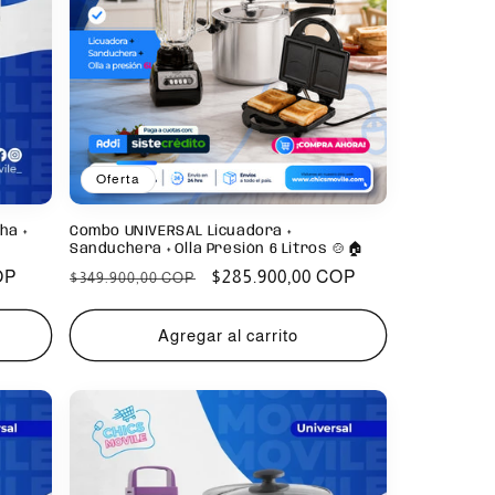
Oferta
ha +
Combo UNIVERSAL Licuadora +
Sanduchera + Olla Presión 6 Litros 🍲🏠
OP
Precio
Precio
$285.900,00 COP
$349.900,00 COP
habitual
de
oferta
Agregar al carrito