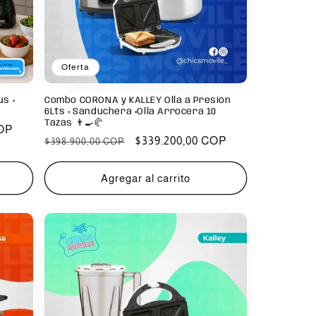
Oferta
us +
Combo CORONA y KALLEY Olla a Presión
6Lts + Sanduchera +Olla Arrocera 10
Tazas 👨‍🍳🥐
COP
Precio
Precio
$339.200,00 COP
$398.900,00 COP
habitual
de
oferta
Agregar al carrito