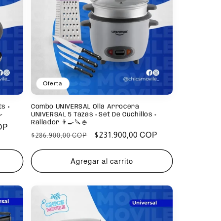
Oferta
s +
Combo UNIVERSAL Olla Arrocera

UNIVERSAL 5 Tazas + Set De Cuchillos +
Rallador 👨‍🍳🔪🍚
OP
Precio
Precio
$231.900,00 COP
$286.900,00 COP
habitual
de
oferta
Agregar al carrito