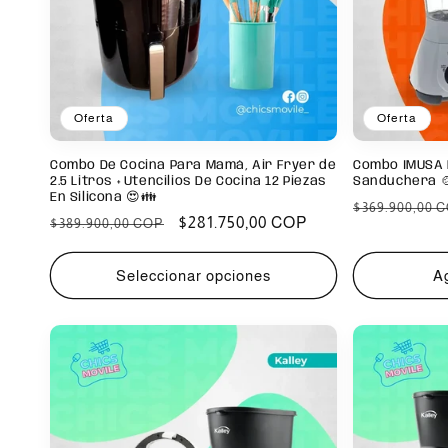
Oferta
Oferta
Combo De Cocina Para Mamá, Air Fryer de
Combo IMUSA L
2.5 Litros + Utencilios De Cocina 12 Piezas
Sanduchera 
En Silicona 😍👪
Precio
$369.900,00 
Precio
Precio
$281.750,00 COP
$389.900,00 COP
habitual
habitual
de
oferta
Seleccionar opciones
Ag