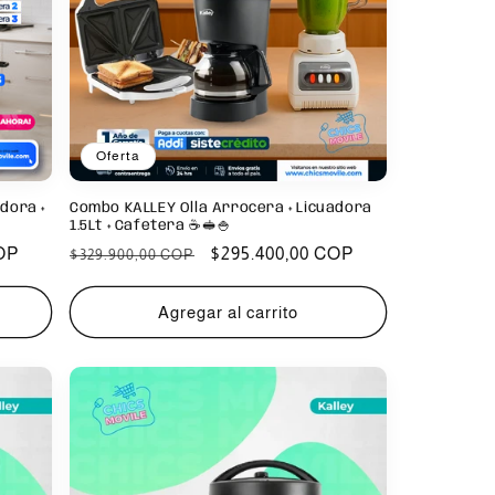
Oferta
dora +
Combo KALLEY Olla Arrocera + Licuadora
1.5Lt + Cafetera ☕️🥪🍚
OP
Precio
Precio
$295.400,00 COP
$329.900,00 COP
habitual
de
oferta
Agregar al carrito