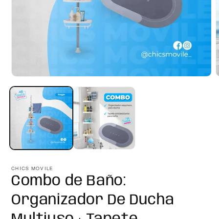
Abrir
A
elemento
e
multimedia
m
1
2
en
e
una
u
ventana
v
modal
m
CHICS MOVILE
Combo de Baño:
Organizador De Ducha