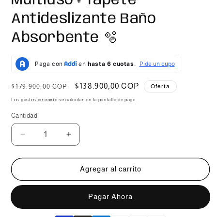
Multiuso + Tapete
Antideslizante Baño
Absorbente 🫧
Precio
Precio
$138.900,00 COP
$179.900,00 COP
Oferta
habitual
de
Los
gastos de envío
se calculan en la pantalla de pago.
oferta
Cantidad
Reducir
Aumentar
cantidad
cantidad
para
para
Combo
Combo
Agregar al carrito
de
de
Baño:
Baño:
Comprar ahora
Organizador
Organizador
De
De