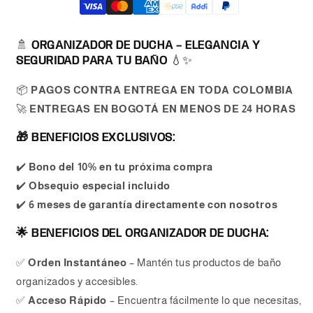
Ducha
Ducha
Multiuso
Multiuso
+
+
🚿
ORGANIZADOR DE DUCHA – ELEGANCIA Y
Tapete
Tapete
SEGURIDAD PARA TU BAÑO
💧✨
Antideslizante
Antideslizante
Baño
Baño
📦
PAGOS CONTRA ENTREGA EN TODA COLOMBIA
Absorbente
Absorbente
🫧
🫧
🚀
ENTREGAS EN BOGOTÁ EN MENOS DE 24 HORAS
🎁 BENEFICIOS EXCLUSIVOS:
✔️
Bono del 10% en tu próxima compra
✔️
Obsequio especial incluido
✔️
6 meses de garantía directamente con nosotros
🌟 BENEFICIOS DEL ORGANIZADOR DE DUCHA:
✅
Orden Instantáneo
– Mantén tus productos de baño
organizados y accesibles.
✅
Acceso Rápido
– Encuentra fácilmente lo que necesitas,