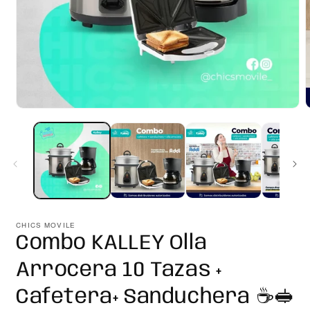
Abrir
A
elemento
e
multimedia
m
1
2
en
e
una
u
ventana
v
modal
m
CHICS MOVILE
Combo KALLEY Olla
Arrocera 10 Tazas +
Cafetera+ Sanduchera ☕️🥪