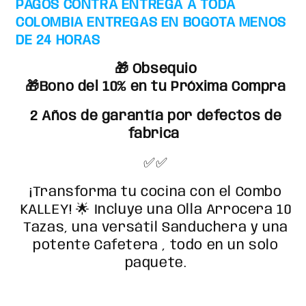
PAGOS CONTRA ENTREGA A TODA
Sanduchera
Sanduchera
COLOMBIA ENTREGAS EN BOGOTA MENOS
☕️
☕️
DE 24 HORAS
🥪
🥪
🍚
🍚
🎁 Obsequio
🎁Bono del 10% en tu Próxima Compra
2 Años de garantía por defectos de
fabrica
✅✅
¡Transforma tu cocina con el Combo
KALLEY! 🌟 Incluye una Olla Arrocera 10
Tazas, una versátil Sanduchera y una
potente Cafetera , todo en un solo
paquete.