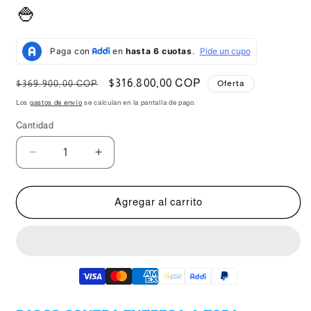
🍚
Precio
Precio
$316.800,00 COP
$369.900,00 COP
Oferta
habitual
de
Los
gastos de envío
se calculan en la pantalla de pago.
oferta
Cantidad
Reducir
Aumentar
cantidad
cantidad
para
para
Combo
Combo
Agregar al carrito
KALLEY
KALLEY
Olla
Olla
Arrocera
Arrocera
10
10
Tazas
Tazas
+
+
Cafetera+
Cafetera+