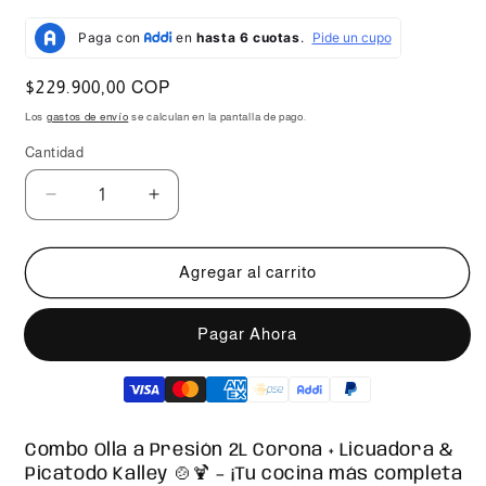
Precio
$229.900,00 COP
habitual
Los
gastos de envío
se calculan en la pantalla de pago.
Cantidad
Reducir
Aumentar
cantidad
cantidad
para
para
Combo
Combo
Agregar al carrito
Olla
Olla
a
a
Comprar ahora
Presión
Presión
2L
2L
Corona
Corona
+
+
Licuadora
Licuadora
Combo Olla a Presión 2L Corona + Licuadora &
&amp;
&amp;
Picatodo Kalley 🍲🍹 – ¡Tu cocina más completa
Picatodo
Picatodo