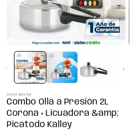
Abrir
A
elemento
e
multimedia
m
1
2
en
e
una
u
ventana
v
modal
m
CHICS MOVILE
Combo Olla a Presión 2L
Corona + Licuadora &amp;
Picatodo Kalley