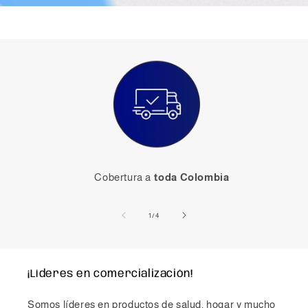
Cobertura a
toda Colombia
de
1
/
4
¡Líderes en comercialización!
Somos líderes en productos de salud, hogar y mucho