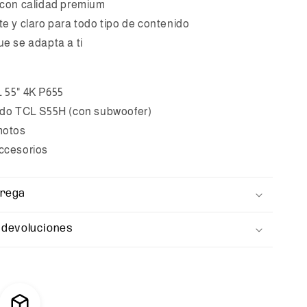
 con calidad premium
te y claro para todo tipo de contenido
ue se adapta a ti
 55" 4K P655
ido TCL S55H (con subwoofer)
motos
ccesorios
trega
 devoluciones