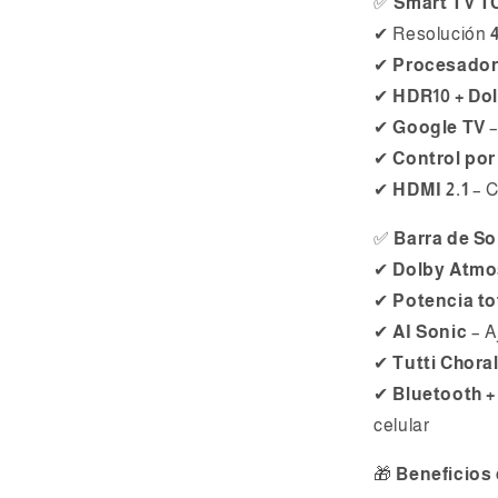
✅
Smart TV TC
✔ Resolución
✔
Procesador
✔
HDR10 + Do
✔
Google TV
–
✔
Control por
✔
HDMI 2.1
– C
✅
Barra de So
✔
Dolby Atmo
✔
Potencia to
✔
AI Sonic
– A
✔
Tutti Chora
✔
Bluetooth 
celular
🎁
Beneficios