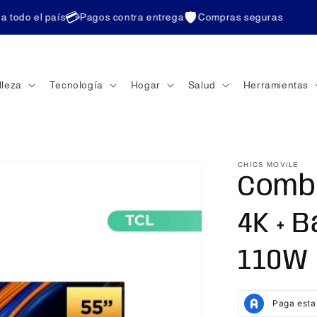
💳
🛡️
odo el país
Pagos contra entrega
Compras seguras
lleza
Tecnología
Hogar
Salud
Herramientas
CHICS MOVILE
Combo
4K + 
110W