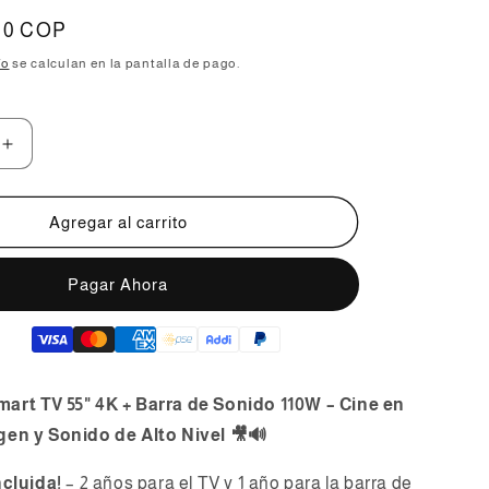
,00 COP
ío
se calculan en la pantalla de pago.
Aumentar
cantidad
para
Combo
Agregar al carrito
TCL
Smart
Comprar ahora
TV
55&quot;
4K
+
Barra
de
rt TV 55" 4K + Barra de Sonido 110W – Cine en
Sonido
en y Sonido de Alto Nivel 🎥🔊
110W
ncluida!
– 2 años para el TV y 1 año para la barra de