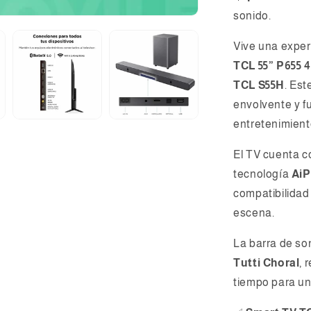
sonido.
Vive una exper
TCL 55” P655 
TCL S55H
. Est
envolvente y fu
entretenimient
El TV cuenta 
tecnología
Ai
compatibilida
escena.
La barra de s
Tutti Choral
, 
tiempo para un