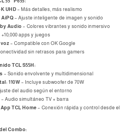
L 55” P655:
4K UHD
– Más detalles, más realismo
 AiPQ
– Ajuste inteligente de imagen y sonido
lby Audio
– Colores vibrantes y sonido inmersivo
 +10,000 apps y juegos
 voz
– Compatible con OK Google
onectividad sin retrasos para gamers
nido TCL S55H:
s
– Sonido envolvente y multidimensional
tal: 110W
– Incluye subwoofer de 70W
juste del audio según el entorno
l
– Audio simultáneo TV + barra
+ App TCL Home
– Conexión rápida y control desde el
 del Combo: