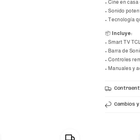
• Cine en casa
• Sonido poten
• Tecnología q
📦
Incluye:
• Smart TV TCL
• Barra de Son
• Controles re
• Manuales y a
Contraen
Cambios y