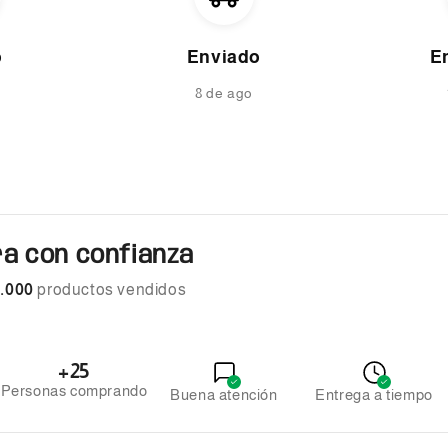
o
Enviado
E
8 de ago
a con confianza
.000
productos vendidos
+25
Personas comprando
Buena atención
Entrega a tiempo