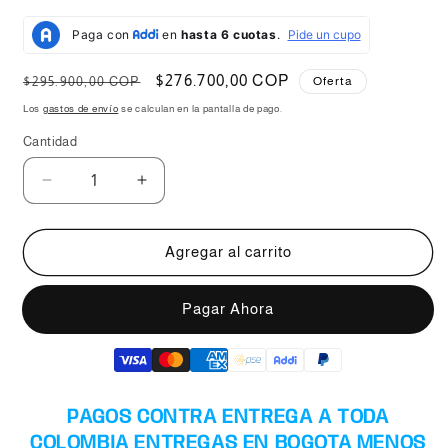
Precio
Precio
$276.700,00 COP
$295.900,00 COP
Oferta
habitual
de
Los
gastos de envío
se calculan en la pantalla de pago.
oferta
Cantidad
Reducir
Aumentar
cantidad
cantidad
para
para
Juego
Juego
Agregar al carrito
De
De
Ollas
Ollas
Comprar ahora
Universal
Universal
7
7
Piezas
Piezas
Antiadherente
Antiadherente
Color
Color
PAGOS CONTRA ENTREGA A TODA
Negro
Negro
🍲
🍲
COLOMBIA ENTREGAS EN BOGOTA MENOS