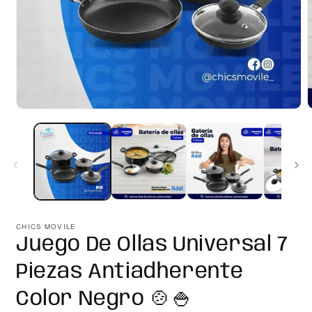
Abrir
A
elemento
e
multimedia
m
1
2
en
e
una
u
ventana
v
modal
m
CHICS MOVILE
Juego De Ollas Universal 7
Piezas Antiadherente
Color Negro 🍲🍚