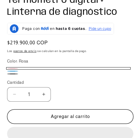
Termómetro digital +
Linterna de diagnóstico
Precio
$219.900,00 COP
habitual
Los
gastos de envío
se calculan en la pantalla de pago.
Color:
Rosa
Rosa
Celeste
Negro
Cantidad
Reducir
Aumentar
cantidad
cantidad
para
para
Kit
Kit
Agregar al carrito
esencial
esencial
de
de
veterinaria
veterinaria