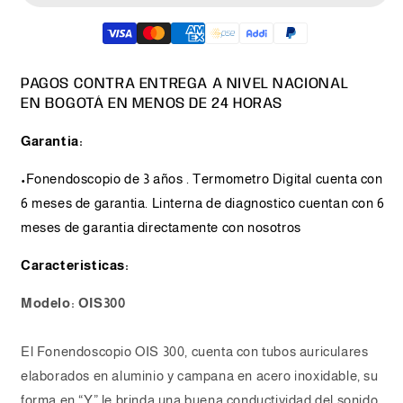
Fonendoscopio
Fonendoscopio
OIS
OIS
300
300
+
+
PAGOS CONTRA ENTREGA A NIVEL NACIONAL
Termómetro
Termómetro
EN BOGOTÁ EN MENOS DE 24 HORAS
digital
digital
+
+
Garantia:
Linterna
Linterna
de
de
•Fonendoscopio de 3 años . Termometro Digital cuenta con
diagnóstico
diagnóstico
6 meses de garantia. Linterna de diagnostico cuentan con 6
meses de garantia
directamente con nosotros
Caracteristicas:
Modelo: OIS300
El Fonendoscopio OIS 300, cuenta con tubos auriculares
elaborados en aluminio y campana en acero inoxidable, su
forma en “Y” le brinda una buena conductividad del sonido,