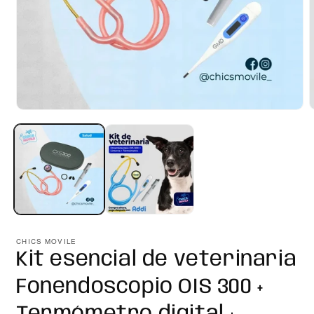
Abrir
A
elemento
e
multimedia
m
1
2
en
e
una
u
ventana
v
modal
m
CHICS MOVILE
Kit esencial de veterinaria
Fonendoscopio OIS 300 +