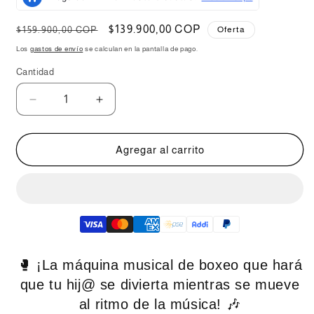
Precio
Precio
$139.900,00 COP
$159.900,00 COP
Oferta
habitual
de
Los
gastos de envío
se calculan en la pantalla de pago.
oferta
Cantidad
Reducir
Aumentar
cantidad
cantidad
para
para
Máquina
Máquina
Agregar al carrito
Musical
Musical
de
de
Boxeo
Boxeo
Intensamente
Intensamente
🧤
🧤
🎵
🎵
🥊
¡La máquina musical de boxeo que hará
que tu hij@ se divierta mientras se mueve
al ritmo de la música!
🎶