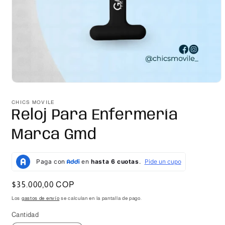
Abrir
elemento
multimedia
CHICS MOVILE
1
Reloj Para Enfermería
en
una
ventana
Marca Gmd
modal
Precio
$35.000,00 COP
habitual
Los
gastos de envío
se calculan en la pantalla de pago.
Cantidad