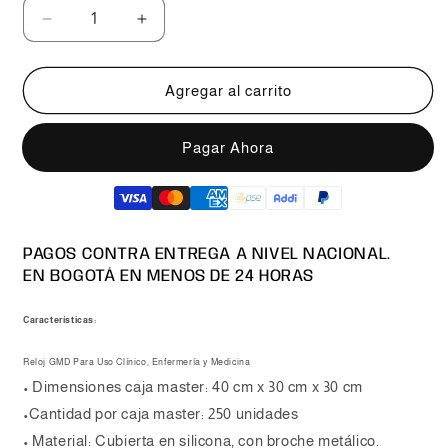
Reducir
Aumentar
cantidad
cantidad
para
para
Reloj
Reloj
Agregar al carrito
Para
Para
Enfermería
Enfermería
Comprar ahora
Marca
Marca
Gmd
Gmd
PAGOS CONTRA ENTREGA A NIVEL NACIONAL.
EN BOGOTÁ EN MENOS DE 24 HORAS
Características:
Reloj GMD Para Uso Clínico, Enfermería y Medicina
• Dimensiones caja master: 40 cm x 30 cm x 30 cm
•Cantidad por caja master: 250 unidades
• Material: Cubierta en silicona, con broche metálico.