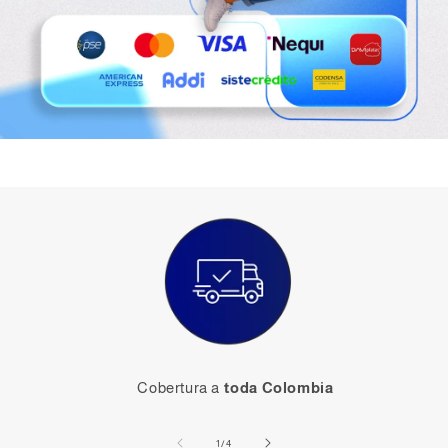
Cobertura a
toda Colombia
de
1
/
4