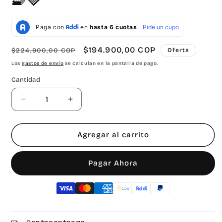
🧇🍓
Precio
Precio
$194.900,00 COP
$224.900,00 COP
Oferta
habitual
de
Los
gastos de envío
se calculan en la pantalla de pago.
oferta
Cantidad
Reducir
Aumentar
cantidad
cantidad
para
para
Waflera
Waflera
Agregar al carrito
Electrica
Electrica
Corazon
Corazon
Comprar ahora
Antiadherente
Antiadherente
UNIVERSAL
UNIVERSAL
🧇
🧇
🍓
🍓